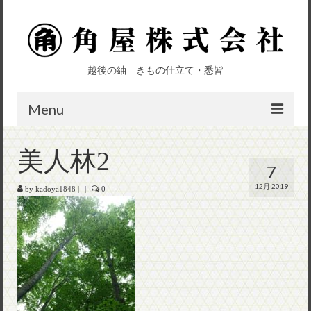
越後の紬 きもの仕立て・悉皆
Menu
top
美人林2
7
会社概要
12月 2019
by
kadoya1848
|
|
0
きもの加工部
呉服部
お問い合わせ