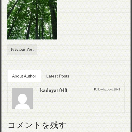
Previous Post
About Author
Latest Posts
kadoya1848
Follow kadoya1848:
コメントを残す