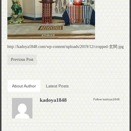
http://kadoya1848.com/wp-content/uploads/2019/12/cropped-玄関.jpg
Previous Post
About Author
Latest Posts
kadoya1848
Follow kadoya1848: