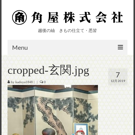
越後の紬 きもの仕立て・悉皆
Menu
top
cropped-玄関.jpg
7
会社概要
12月 2019
by
kadoya1848
|
|
0
きもの加工部
呉服部
お問い合わせ